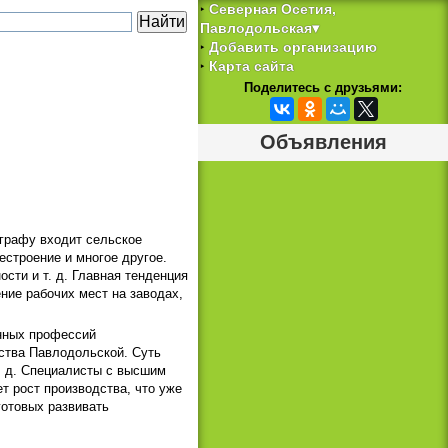
Северная Осетия,
‣
Павлодольская▾
Добавить организацию
‣
Карта сайта
‣
Поделитесь с друзьями:
Объявления
 графу входит сельское
естроение и многое другое.
сти и т. д. Главная тенденция
ние рабочих мест на заводах,
анных профессий
дства Павлодольской. Суть
т. д. Специалисты с высшим
т рост производства, что уже
готовых развивать