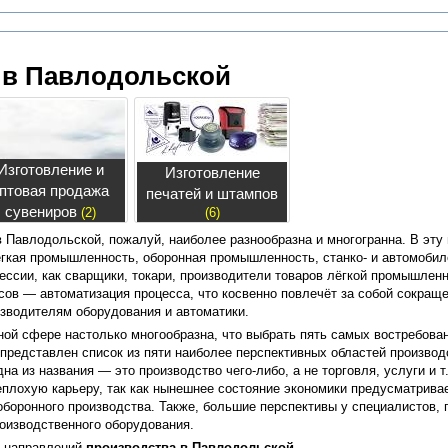
 в Павлодольской
Изготовление и
Изготовление
птовая продажа
печатей и штампов
сувениров
(2)
(6)
 Павлодольской, пожалуй, наиболее разнообразна и многогранна. В эту
ёгкая промышленность, оборонная промышленность, станко- и автомобил
ссии, как сварщики, токари, производители товаров лёгкой промышленно
ов — автоматизация процесса, что косвенно повлечёт за собой сокраще
изводителям оборудования и автоматики.
ной сфере настолько многообразна, что выбрать пять самых востребов
 представлен список из пяти наиболее перспективных областей произво
на из названия — это производство чего-либо, а не торговля, услуги и 
плохую карьеру, так как нынешнее состояние экономики предусматривае
боронного производства. Также, большие перспективы у специалистов, 
роизводственного оборудования.
х направлений
производства в Павлодольской