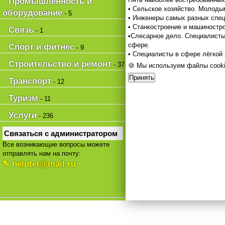
Промышленность и
• Сельское хозяйство. Молоды
оборудование
- 5
• Инженеры самых разных спец
• Станкостроение и машиностро
Связь
- 1
•Слесарное дело. Специалисты 
сфере.
Спорт и фитнес
- 9
• Специалисты в сфере лёгкой
Строительство и ремонт
- 37
🍪 Мы используем файлы cooki
Принять
Транспорт
- 12
Туризм
- 11
Услуги
- 236
Связаться с администратором
Все возникающие вопросы можете
отправлять нам на почту:
✎ helptel@mail.ru