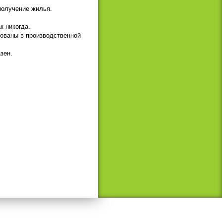
получение жилья.
к никогда.
бованы в производственной
зен.