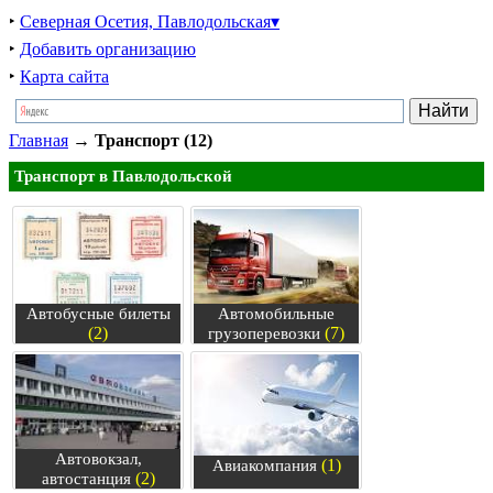
‣
Северная Осетия, Павлодольская▾
‣
Добавить организацию
‣
Карта сайта
Главная
→
Транспорт (12)
Транспорт в Павлодольской
Автобусные билеты
Автомобильные
(2)
(7)
грузоперевозки
Автовокзал,
(1)
Авиакомпания
(2)
автостанция